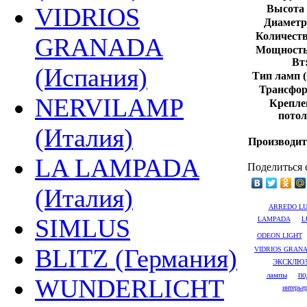
Высота 
VIDRIOS
Диаметр 
Количеств
GRANADA
Мощность
Вт
(Испания)
Тип ламп (
Трансфор
NERVILAMP
Крепле
потол
(Италия)
Производит
LA LAMPADA
Поделиться 
(Италия)
ARREDO L
SIMLUS
LAMPADA
L
ODEON LIGHT
BLITZ (Германия)
VIDRIOS GRAN
ЭКСКЛЮ
лампы
по
WUNDERLICHT
интерье