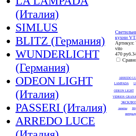
LA LAMPADA
(Италия)
SIMLUS
Cветильн
BLITZ (Германия)
кухни VT-
Артикул:
vito
WUNDERLICHT
470 руб.
3
Сравн
(Германия)
ODEON LIGHT
ARREDO L
LAMPADA
L
(Италия)
ODEON LIGHT
VIDRIOS GRAN
ЭКСКЛЮ
PASSERI (Италия)
лампы
по
интерье
ARREDO LUCE
(Италия)