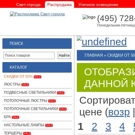
Свет-города
Распродажа
Уличное освещение
(495) 728
Понедельник-пятница 
ПОИСК
ГЛАВНАЯ
»
СКИДКИ ОТ 5
КАТАЛОГ
ОТОБРАЗ
СКИДКИ ОТ 50%
SALE
ДАННОЙ 
ЛЮСТРЫ
SALE
ПОДВЕСНЫЕ СВЕТИЛЬНИКИ
SALE
Сортироват
ПОТОЛОЧНЫЕ ЛЮСТРЫ
SALE
цене (
возр
ПОТОЛОЧНЫЕ СВЕТИЛЬНИКИ
SALE
БРА
SALE
1
2
3
4
НАСТОЛЬНЫЕ ЛАМПЫ
SALE
ТОРШЕРЫ
SALE