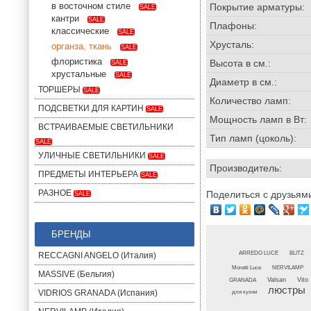
в восточном стиле
Покрытие арматуры:
SALE
кантри
SALE
Плафоны:
классические
SALE
Хрусталь:
органза, ткань
SALE
флористика
Высота в см.:
SALE
хрустальные
SALE
Диаметр в см.:
ТОРШЕРЫ
SALE
Количество ламп:
ПОДСВЕТКИ ДЛЯ КАРТИН
SALE
Мощность ламп в Вт:
ВСТРАИВАЕМЫЕ СВЕТИЛЬНИКИ
Тип ламп (цоколь):
SALE
УЛИЧНЫЕ СВЕТИЛЬНИКИ
SALE
Производитель:
ПРЕДМЕТЫ ИНТЕРЬЕРА
SALE
РАЗНОЕ
Поделиться с друзьям
SALE
БРЕНДЫ
ARREDO LUCE
BLITZ
RECCAGNI ANGELO (Италия)
Moretti Luce
NERVILAMP
MASSIVE (Бельгия)
GRANADA
Valsan
Vito
люстры
VIDRIOS GRANADA (Испания)
для кухни