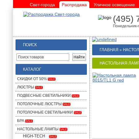
Свет-города
Распродажа
Уличное освещение
(495) 
Понедельник-п
ПОИСК
ГЛАВНАЯ
»
НАСТО
НАСТОЛЬНАЯ ЛАМПА
КАТАЛОГ
СКИДКИ ОТ 50%
SALE
ЛЮСТРЫ
SALE
ПОДВЕСНЫЕ СВЕТИЛЬНИКИ
SALE
ПОТОЛОЧНЫЕ ЛЮСТРЫ
SALE
ПОТОЛОЧНЫЕ СВЕТИЛЬНИКИ
SALE
БРА
SALE
НАСТОЛЬНЫЕ ЛАМПЫ
SALE
HIGH-TECH
SALE