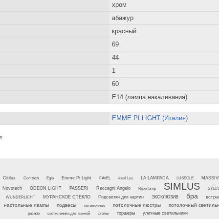
хром
абажур
красный
69
44
1
60
Е14 (лампа накаливания)
EMME PI LIGHT (Италия)
и:
Emme Pi Light
Citilux
Comtech
Eglo
FAVEL
Ideal Lux
LA LAMPADA
LUSSOLE
MASSIV
SIMLUS
Novotech
ODEON LIGHT
PASSERI
Reccagni Angelo
Riperlamp
SYLC
бра
встр
WUNDERLICHT
МУРАНСКОЕ СТЕКЛО
Подсветки для картин
ЭКСКЛЮЗИВ
настольные лампы
подвесы
потолочные люстры
потолочный светиль
потолочные
разное
светильники для ванной
столы
торшеры
уличные светильники