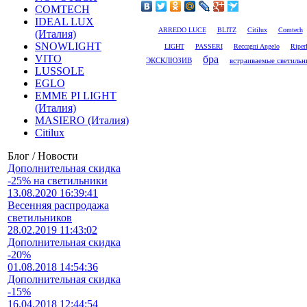
COMTECH
IDEAL LUX
ARREDO LUCE
BLITZ
Citilux
Comtech
(Италия)
SNOWLIGHT
LIGHT
PASSERI
Reccagni Angelo
Riper
бра
VITO
встраиваемые светильн
ЭКСКЛЮЗИВ
LUSSOLE
EGLO
EMME PI LIGHT
(Италия)
MASIERO (Италия)
Citilux
Блог / Новости
Дополнительная скидка
-25% на светильники
13.08.2020 16:39:41
Весенняя распродажа
светильников
28.02.2019 11:43:02
Дополнительная скидка
-20%
01.08.2018 14:54:36
Дополнительная скидка
-15%
16.04.2018 12:44:54