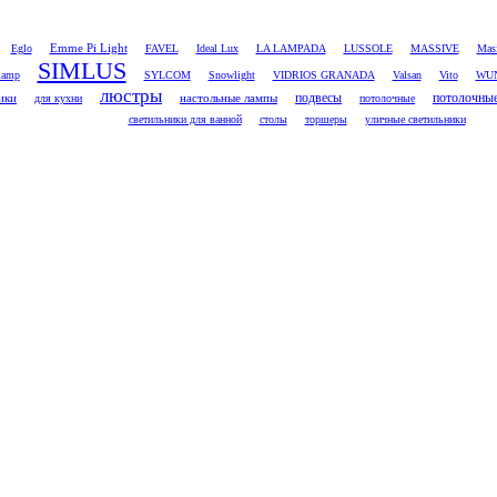
Emme Pi Light
Eglo
FAVEL
Ideal Lux
LA LAMPADA
LUSSOLE
MASSIVE
Masi
SIMLUS
lamp
SYLCOM
Snowlight
VIDRIOS GRANADA
Valsan
Vito
WU
люстры
потолочны
ики
настольные лампы
подвесы
для кухни
потолочные
светильники для ванной
столы
торшеры
уличные светильники