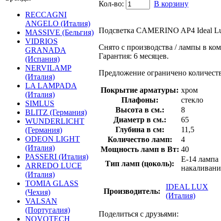
Кол-во:
В корзину
RECCAGNI
ANGELO (Италия)
Подсветка CAMERINO AP4 Ideal L
MASSIVE (Бельгия)
VIDRIOS
Снято с производства / лампы в ко
GRANADA
Гарантия: 6 месяцев.
(Испания)
NERVILAMP
Предложение ограничено количест
(Италия)
LA LAMPADA
Покрытие арматуры:
хром
(Италия)
Плафоны:
стекло
SIMLUS
Высота в см.:
8
BLITZ (Германия)
Диаметр в см.:
65
WUNDERLICHT
Глубина в см:
11,5
(Германия)
ODEON LIGHT
Количество ламп:
4
(Италия)
Мощность ламп в Вт:
40
PASSERI (Италия)
E-14 лампа
Тип ламп (цоколь):
ARREDO LUCE
накаливани
(Италия)
TOMIA GLASS
IDEAL LUX
Производитель:
(Чехия)
(Италия)
VALSAN
(Португалия)
Поделиться с друзьями:
NOVOTECH