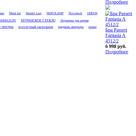
Подробнее
Novotech
ero
Metal lux
Moretti Luce
NERVILAMP
ODEON
NDERLICHT
МУРАНСКОЕ СТЕКЛО
Подсветки для картин
е люстры
потолочный светильник
предметы интерьера
разное
Бра Passeri
Fantasia A
4512/2
6 998 руб.
Подробнее