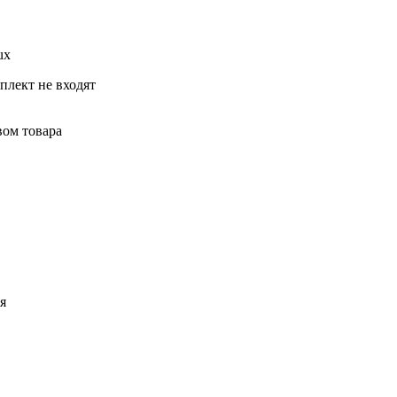
ux
мплект не входят
вом товара
я