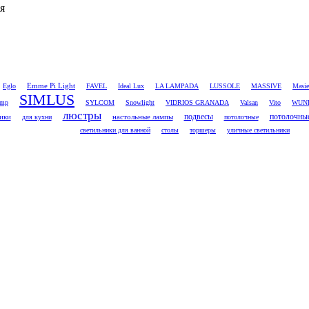
я
Emme Pi Light
Eglo
FAVEL
Ideal Lux
LA LAMPADA
LUSSOLE
MASSIVE
Masie
SIMLUS
amp
SYLCOM
Snowlight
VIDRIOS GRANADA
Valsan
Vito
WUN
люстры
потолочны
ики
настольные лампы
подвесы
для кухни
потолочные
светильники для ванной
столы
торшеры
уличные светильники