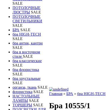
SALE
ПОТОЛОЧНЫЕ
ЛЮСТРЫ
SALE
ПОТОЛОЧНЫЕ
СВЕТИЛЬНИКИ
SALE
БРА
SALE
бра HIGH-TECH
SALE
бра антик, кантри
SALE
бра в восточном
стиле
SALE
бра классические
SALE
бра флористика
SALE
бра хрустальные
SALE
органза, ткань
SALE
флористика
SALE
Главная
»
БРА
»
бра HIGH-TECH
НАСТОЛЬНЫЕ
ЛАМПЫ
SALE
Бра 10555/1
ТОРШЕРЫ
SALE
ПОДСВЕТКИ ДЛЯ