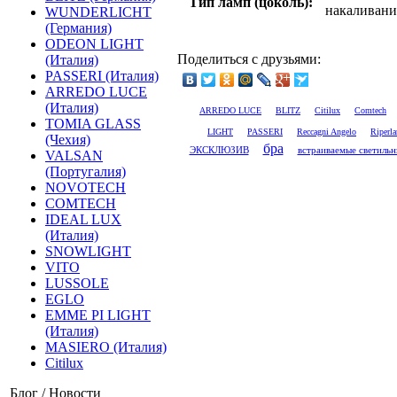
Тип ламп (цоколь):
накаливани
WUNDERLICHT
(Германия)
ODEON LIGHT
Поделиться с друзьями:
(Италия)
PASSERI (Италия)
ARREDO LUCE
(Италия)
ARREDO LUCE
BLITZ
Citilux
Comtech
TOMIA GLASS
LIGHT
PASSERI
Reccagni Angelo
Riperl
(Чехия)
бра
встраиваемые светильн
ЭКСКЛЮЗИВ
VALSAN
(Португалия)
NOVOTECH
COMTECH
IDEAL LUX
(Италия)
SNOWLIGHT
VITO
LUSSOLE
EGLO
EMME PI LIGHT
(Италия)
MASIERO (Италия)
Citilux
Блог / Новости