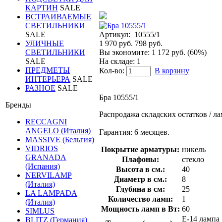
КАРТИН
SALE
ВСТРАИВАЕМЫЕ
СВЕТИЛЬНИКИ
Артикул:
10555/1
SALE
1 970 руб.
798 руб.
УЛИЧНЫЕ
Вы экономите:
1 172 руб. (60%)
СВЕТИЛЬНИКИ
На складе: 1
SALE
ПРЕДМЕТЫ
Кол-во:
В корзину
ИНТЕРЬЕРА
SALE
РАЗНОЕ
SALE
Бра 10555/1
Бренды
Распродажа складских остатков / л
RECCAGNI
ANGELO (Италия)
Гарантия: 6 месяцев.
MASSIVE (Бельгия)
VIDRIOS
Покрытие арматуры:
никель
GRANADA
Плафоны:
стекло
(Испания)
Высота в см.:
40
NERVILAMP
Диаметр в см.:
8
(Италия)
Глубина в см:
25
LA LAMPADA
Количество ламп:
1
(Италия)
Мощность ламп в Вт:
60
SIMLUS
E-14 лампа
BLITZ (Германия)